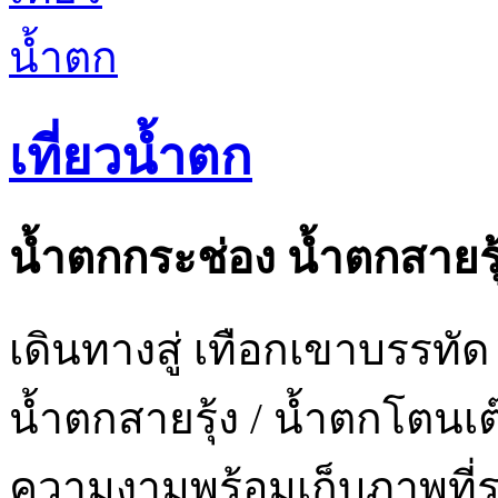
เที่ยวน้ำตก
น้ำตกกระช่อง น้ำตกสายรุ
เดินทางสู่ เทือกเขาบรรทั
น้ำตกสายรุ้ง / น้ำตกโตนเต๊
ความงามพร้อมเก็บภาพที่