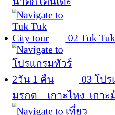
น้ำตกโตนเต๊ะ
02
Tuk Tuk
03
โปรแ
มรกต – เกาะไหง–เกาะม