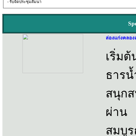
- รับจัดประชุมสัมนา
Sp
ล่องแก่งคลอง
เริ่ม
ธารน
สนุกส
ผ่าน 
สมบูร