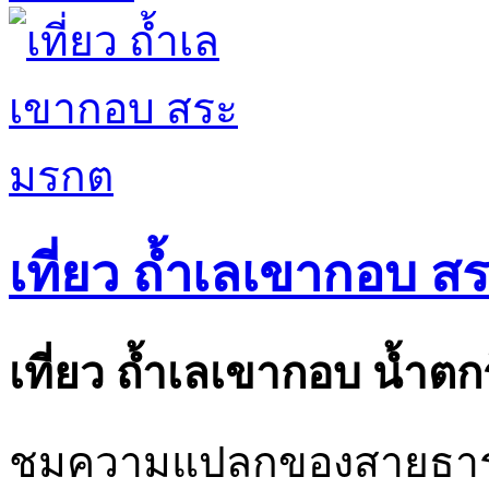
เที่ยว ถ้ำเลเขากอบ 
เที่ยว ถ้ำเลเขากอบ น้ำตก
ชมความแปลกของสายธารน