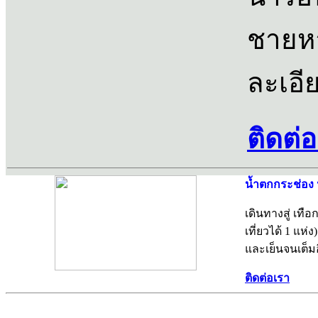
ชาย
ละเอี
ติดต่
น้ำตกกระช่อง น
เดินทางสู่ เทื
เที่ยวได้ 1 แห
และเย็นจนเต็มอ
ติดต่อเรา