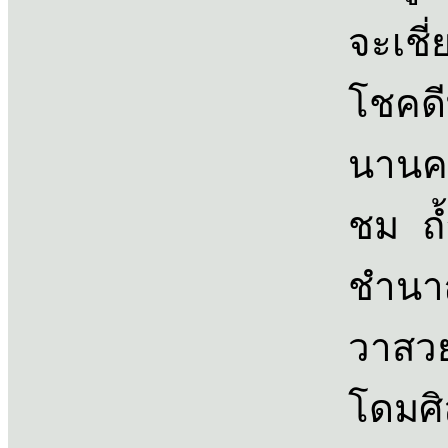
จะเชี
โชคดี
นานค
ชม ถ้ำ
ชำนา
วาสวย
โดมศิล