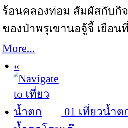
ร้อนคลองท่อม สัมผัสกับก
ของป่าพรุเขานอจู้จี้ เยือน
More...
«
01
เที่ยวน้ำต