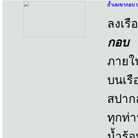
ถ้ำเลเขากอบ 
ลงเรื
กอบ
ช
ภายใน
บนเรื
สปาก
ทุกท่
น้ำร้