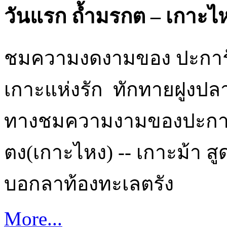
วันแรก ถ้ำมรกต – เกาะไ
ชมความงดงามของ ปะการัง 
เกาะแห่งรัก ทักทายฝูงปล
ทางชมความงามของปะการั
ตง(เกาะไหง) -- เกาะม้า สู
บอกลาท้องทะเลตรัง
More...